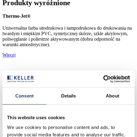
Produkty wyróżnione
Thermo-Jet®
Uniwersalna farba sitodrukowa i tampodrukowa do drukowania na
twardym i miękkim PVC, syntetycznej skórze, szkle akrylowym,
poliwęglanie i poliestrze aktywowanym (dobra odporność na
warunki atmosferyczne).
Więcej
NoriScreen® ALU
Ze względu na to, że nie zawiera silikonu, farba ta może być
stosowana do produkcji kalkomanii i naklejek. System farb
Consent
Details
About
wykazuje dobrą adhezję i elastyczność nawet na aktywowanych
foliach PET.
Więcej
This website uses cookies
We use cookies to personalise content and ads, to
provide social media features and to analyse our traffic.