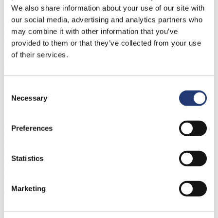
NoriPUR®
We also share information about your use of our site with
our social media, advertising and analytics partners who
Jedno- lub dwuskładnikowa farba sitodrukowa do PVC,
aktywowanych folii poliestrowych i poliolefin, akryli, poliwęglanu,
may combine it with other information that you’ve
skóry, drewna, metalu, papieru, kartonu i tektury (NoriPUR
provided to them or that they’ve collected from your use
zastępuje PUR®-ZK)
of their services.
Więcej
Consent
Necessary
Selection
Do pobrania
Application-chart-screen-printing-inks
Preferences
Auxilliaries-Thinners for solvent-based screen pr
Formular technical questions and special color sh
General-Information-on-Screen-Printing-Inks-9-201
Proell-Color-Information-Solvent-based-Basic-Colo
Statistics
Proell-Color-Information-Solvent-based-Standard-C
Proell-Screen-Printing-Inks-Solvent-based-04-2023
Marketing
Tabela właściwości
ma zastosowanie