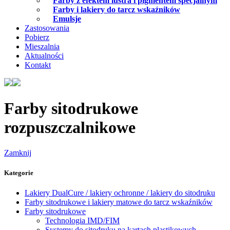
Farby z efektem lustra i pigmentem specjalnym
Farby i lakiery do tarcz wskaźników
Emulsje
Zastosowania
Pobierz
Mieszalnia
Aktualności
Kontakt
Farby sitodrukowe
rozpuszczalnikowe
Zamknij
Kategorie
Lakiery DualCure / lakiery ochronne / lakiery do sitodruku
Farby sitodrukowe i lakiery matowe do tarcz wskaźników
Farby sitodrukowe
Technologia IMD/FIM
Systemy do sitodruku na kartach plastikowych