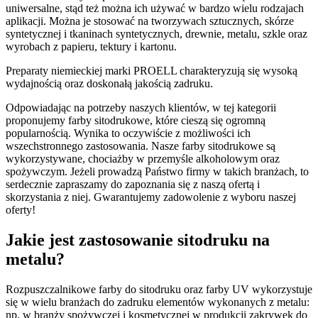
uniwersalne, stąd też można ich używać w bardzo wielu rodzajach
aplikacji. Można je stosować na tworzywach sztucznych, skórze
syntetycznej i tkaninach syntetycznych, drewnie, metalu, szkle oraz
wyrobach z papieru, tektury i kartonu.
Preparaty niemieckiej marki PROELL charakteryzują się wysoką
wydajnością oraz doskonałą jakością zadruku.
Odpowiadając na potrzeby naszych klientów, w tej kategorii
proponujemy farby sitodrukowe, które cieszą się ogromną
popularnością. Wynika to oczywiście z możliwości ich
wszechstronnego zastosowania. Nasze farby sitodrukowe są
wykorzystywane, chociażby w przemyśle alkoholowym oraz
spożywczym. Jeżeli prowadzą Państwo firmy w takich branżach, to
serdecznie zapraszamy do zapoznania się z naszą ofertą i
skorzystania z niej. Gwarantujemy zadowolenie z wyboru naszej
oferty!
Jakie jest zastosowanie sitodruku na
metalu?
Rozpuszczalnikowe farby do sitodruku oraz farby UV wykorzystuje
się w wielu branżach do zadruku elementów wykonanych z metalu:
np. w branży spożywczej i kosmetycznej w produkcji zakrywek do