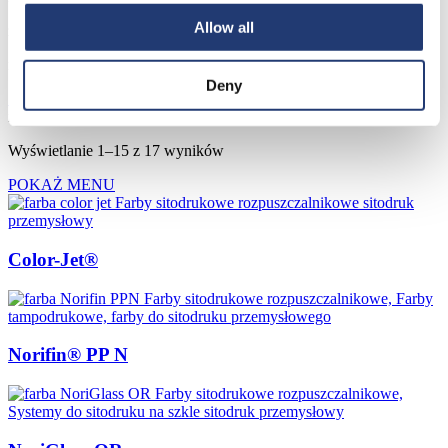
Allow all
zasadniczo się nadaje
może się nadawać
Deny
Strona główna
Farby sitodrukowe
Farby sitodrukowe
rozpuszczalnikowe
Wyświetlanie 1–15 z 17 wyników
POKAŻ MENU
Color-Jet®
Norifin® PP N