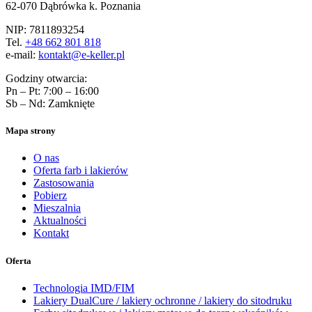
62-070 Dąbrówka k. Poznania
NIP: 7811893254
Tel.
+48 662 801 818
e-mail:
kontakt@e-keller.pl
Godziny otwarcia:
Pn – Pt: 7:00 – 16:00
Sb – Nd: Zamknięte
Mapa strony
O nas
Oferta farb i lakierów
Zastosowania
Pobierz
Mieszalnia
Aktualności
Kontakt
Oferta
Technologia IMD/FIM
Lakiery DualCure / lakiery ochronne / lakiery do sitodruku