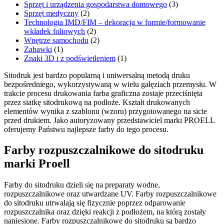
Sprzęt i urządzenia gospodarstwa domowego
(3)
Sprzęt medyczny
(2)
Technologia IMD/FIM – dekoracja w formie/formowanie
wkładek foliowych
(2)
Wnętrze samochodu
(2)
Zabawki
(1)
Znaki 3D i z podświetleniem
(1)
Sitodruk jest bardzo popularną i uniwersalną metodą druku
bezpośredniego, wykorzystywaną w wielu gałęziach przemysłu. W
trakcie procesu drukowania farba graficzna zostaje przeciśnięta
przez siatkę sitodrukową na podłoże. Kształt drukowanych
elementów wynika z szablonu (wzoru) przygotowanego na sicie
przed drukiem. Jako autoryzowany przedstawiciel marki PROELL
oferujemy Państwu najlepsze farby do tego procesu.
Farby rozpuszczalnikowe do sitodruku
marki Proell
Farby do sitodruku dzieli się na preparaty wodne,
rozpuszczalnikowe oraz utwardzane UV. Farby rozpuszczalnikowe
do sitodruku utrwalają się fizycznie poprzez odparowanie
rozpuszczalnika oraz dzięki reakcji z podłożem, na którą zostały
naniesione. Farby rozpuszczalnikowe do sitodruku są bardzo