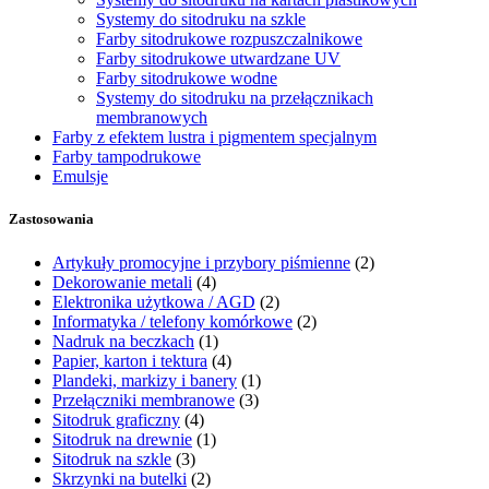
Systemy do sitodruku na szkle
Farby sitodrukowe rozpuszczalnikowe
Farby sitodrukowe utwardzane UV
Farby sitodrukowe wodne
Systemy do sitodruku na przełącznikach
membranowych
Farby z efektem lustra i pigmentem specjalnym
Farby tampodrukowe
Emulsje
Zastosowania
Artykuły promocyjne i przybory piśmienne
(2)
Dekorowanie metali
(4)
Elektronika użytkowa / AGD
(2)
Informatyka / telefony komórkowe
(2)
Nadruk na beczkach
(1)
Papier, karton i tektura
(4)
Plandeki, markizy i banery
(1)
Przełączniki membranowe
(3)
Sitodruk graficzny
(4)
Sitodruk na drewnie
(1)
Sitodruk na szkle
(3)
Skrzynki na butelki
(2)