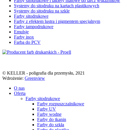
Farby sitodrukowe i lakiery matowe do tarcz wskaźników
Systemy do sitodruku na kartach plastikowych
Systemy do sitodruku na szkle
Farby sitodrukowe
Farby z efektem lustra i pigmentem specjalnym
Farby tampodrukowe
Emulsje
Farby inox
Farba do PCV
© KELLER - poligrafia dla przemysłu, 2021
Wdrożenie:
Greenview
O nas
Oferta
Farby sitodrukowe
Farby rozpuszczalnikowe
Farby UV
Farby wodne
Farby do tkanin
Farby do szkła
Farby do plastiku